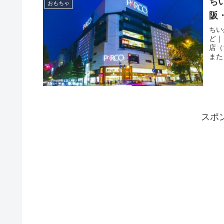
ち
おもちゃ
阪
ちい
ど｜
店（
また
スポ